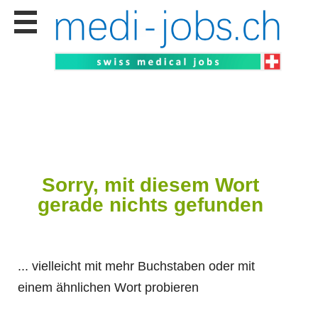
Stellen
finden
Stellen
inserieren
Personalberatungen
Personalberatungen
Tipp's
WERBUNG
publizieren
Sorry, mit diesem Wort
gerade nichts gefunden
JOB-
App's
Lehrstellen
finden
... vielleicht mit mehr Buchstaben oder mit
Lehrstellen
gratis
einem ähnlichen Wort probieren
inserieren