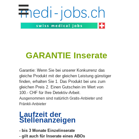
Stellen
finden
Stellen
inserieren
Personalberatungen
GARANTIE Inserate
Personalberatungen
Tipp's
Garantie: Wenn Sie bei unserer Konkurrenz das
WERBUNG
gleiche Produkt mit der gleichen Leistung günstiger
publizieren
finden, erhalten Sie 1. Das Produkt bei uns zum
gleichen Preis 2. Einen Gutschein im Wert von
JOB-
100.- CHF für Ihre Detektiv-Arbeit.
App's
Ausgenommen sind natürlich Gratis-Anbieter und
Lehrstellen
Fränkli-Anbieter
finden
Laufzeit der
Stellenanzeigen
Lehrstellen
gratis
inserieren
- bis 3 Monate Einzelinserate
- gilt auch für Inserate eines ABOs