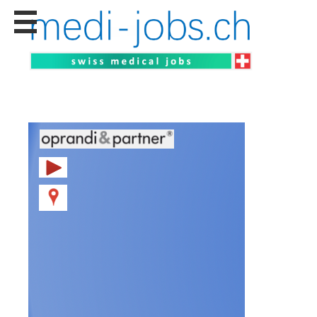
Stellen
finden
Stellen
inserieren
Personalberatungen
Personalberatungen
Tipp's
WERBUNG
publizieren
JOB-
App's
Lehrstellen
finden
Lehrstellen
gratis
inserieren